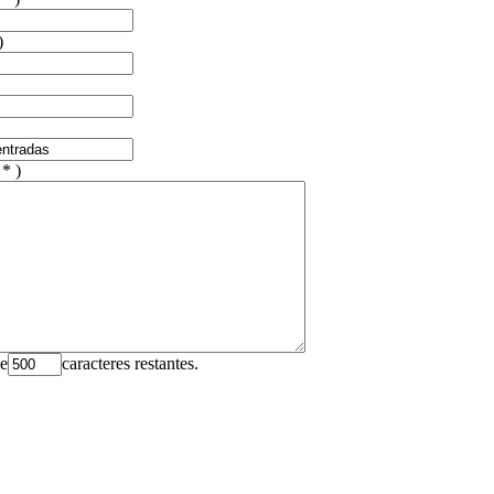
)
 * )
ne
caracteres restantes.